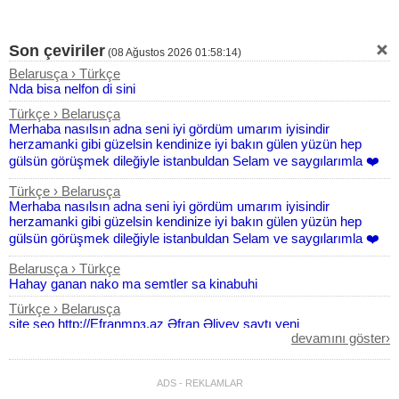
Son çeviriler
(
08 Ağustos 2026 01:58:14
)
Belarusça › Türkçe
Nda bisa nelfon di sini
Türkçe › Belarusça
Merhaba nasılsın adna seni iyi gördüm umarım iyisindir
herzamanki gibi güzelsin kendinize iyi bakın gülen yüzün hep
gülsün görüşmek dileğiyle istanbuldan Selam ve saygılarımla ❤️
Türkçe › Belarusça
Merhaba nasılsın adna seni iyi gördüm umarım iyisindir
herzamanki gibi güzelsin kendinize iyi bakın gülen yüzün hep
gülsün görüşmek dileğiyle istanbuldan Selam ve saygılarımla ❤️
Belarusça › Türkçe
Hahay ganan nako ma semtler sa kinabuhi
Türkçe › Belarusça
site seo http://Efranmpз.az Əfran Əliyev saytı yeni
devamını göster›
Belarusça › Türkçe
Es word schon
ADS - REKLAMLAR
Belarusça › Türkçe